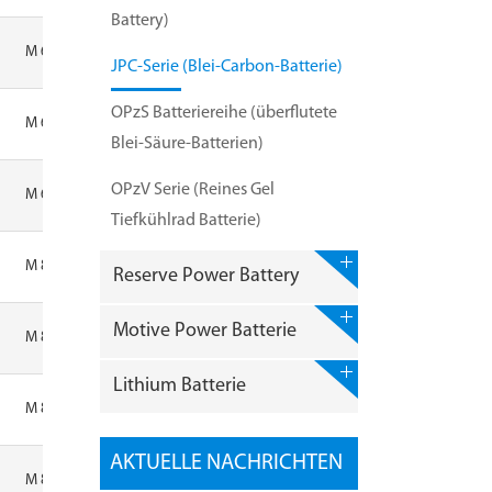
Battery)
M 6
JPC-Serie (Blei-Carbon-Batterie)
OPzS Batteriereihe (überflutete
M 6
Blei-Säure-Batterien)
OPzV Serie (Reines Gel
M 6
Tiefkühlrad Batterie)
M 8
Reserve Power Battery
Motive Power Batterie
M 8
Lithium Batterie
M 8
AKTUELLE NACHRICHTEN
M 8