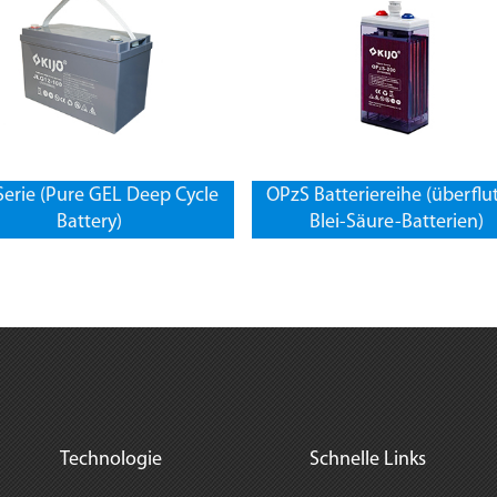
Serie (Pure GEL Deep Cycle
OPzS Batteriereihe (überflu
Battery)
Blei-Säure-Batterien)
Technologie
Schnelle Links