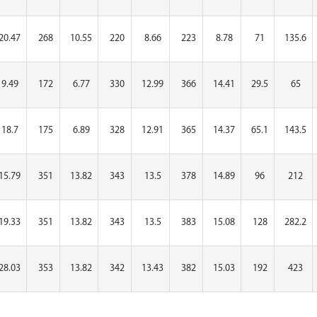
20.47
268
10.55
220
8.66
223
8.78
71
135.6
9.49
172
6.77
330
12.99
366
14.41
29.5
65
18.7
175
6.89
328
12.91
365
14.37
65.1
143.5
15.79
351
13.82
343
13.5
378
14.89
96
212
19.33
351
13.82
343
13.5
383
15.08
128
282.2
28.03
353
13.82
342
13.43
382
15.03
192
423