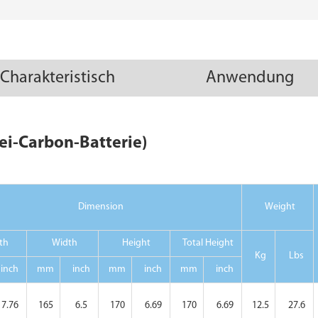
Charakteristisch
Anwendung
lei-Carbon-Batterie)
Dimension
Weight
th
Width
Height
Total Height
Kg
Lbs
inch
mm
inch
mm
inch
mm
inch
7.76
165
6.5
170
6.69
170
6.69
12.5
27.6