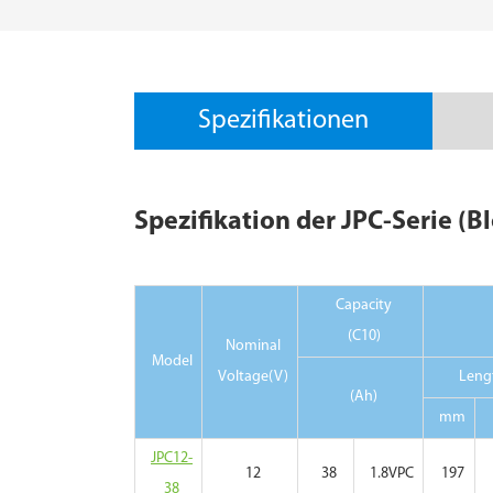
Spezifikationen
Spezifikation der JPC-Serie (B
Capacity
(C10)
Nominal
Model
Voltage(V)
Leng
(Ah)
mm
JPC12-
12
38
1.8VPC
197
38