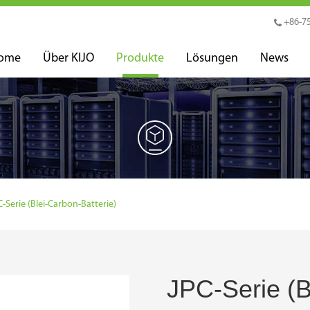
+86-7
ome
Über KIJO
Produkte
Lösungen
News
C-Serie (Blei-Carbon-Batterie)
JPC-Serie (B