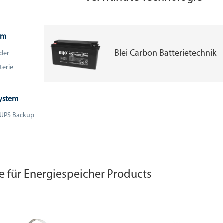
em
Blei Carbon Batterietechnik
 der
terie
System
n UPS Backup
ie für Energiespeicher Products