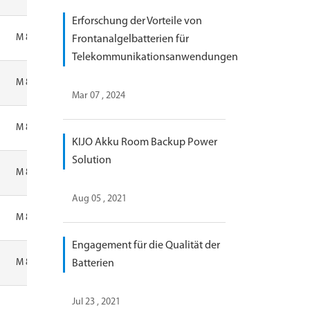
Erforschung der Vorteile von
M 8
Frontanalgelbatterien für
Telekommunikationsanwendungen
M 8
Mar 07 , 2024
M 8
KIJO Akku Room Backup Power
Solution
M 8
Aug 05 , 2021
M 8
Engagement für die Qualität der
M 8
Batterien
Jul 23 , 2021